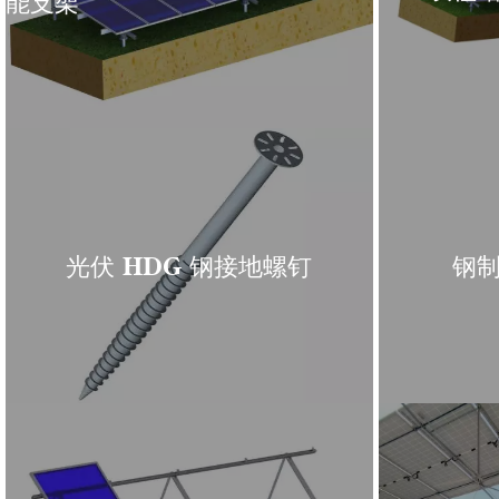
能支架
光伏 HDG 钢接地螺钉
钢