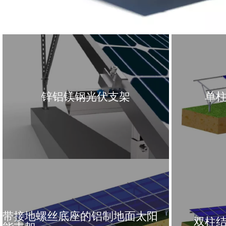
锌铝镁钢光伏支架
单
带接地螺丝底座的铝制地面太阳
双柱