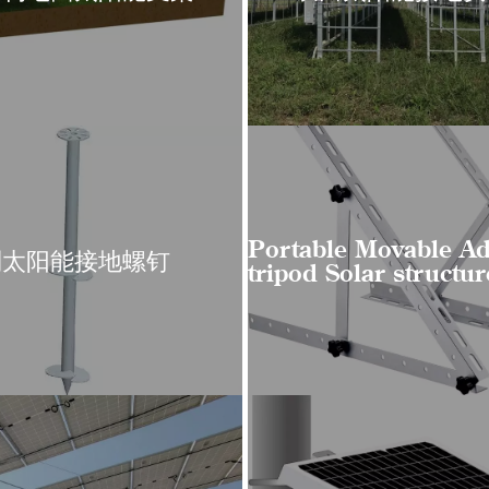
Portable Movable Ad
制太阳能接地螺钉
tripod Solar structur