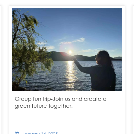
Group fun trip-Join us and create a
green future together.
January 14, 2025