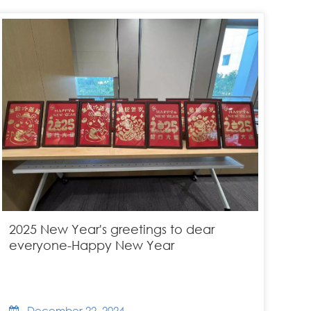
2025 New Year's greetings to dear
everyone-Happy New Year
December 22, 2024