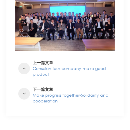
上一篇文章
Conscientious company-make good
product
下一篇文章
Make progress together-Solidarity and
cooperation