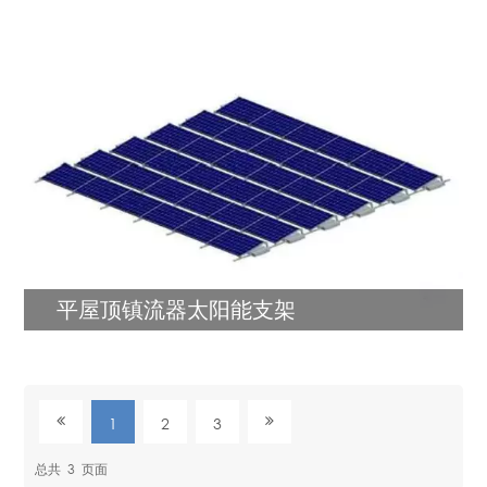
平屋顶镇流器太阳能支架
1
2
3
总共
3
页面