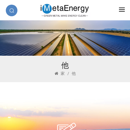
他
家
/
他