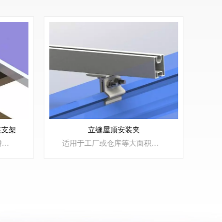
装支架
立缝屋顶安装夹
该系统适用于罗马瓦、鱼鳞瓦、石板瓦等类型的瓦屋顶，并可安装任意规格的太阳能电池板。采用先进的模块化设计，部件通用兼容性好，安装方便，现场无需二次加工。
适用于工厂或仓库等大面积彩钢瓦屋顶，采用特殊的导轨固定方式，安装非常灵活。先进的设计最大限度地减少了整个系统的零件数量，安装简单快捷。可用于安装任意尺寸的太阳能多晶硅组件和薄膜组件。