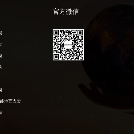
官方微信
架
架
架
构
架
阳能地面支架
踪