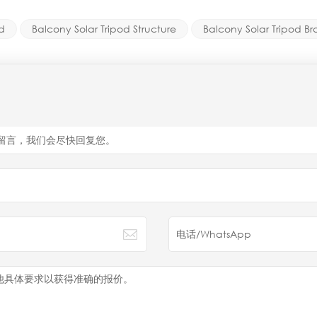
d
Balcony Solar Tripod Structure
Balcony Solar Tripod Br
留言，我们会尽快回复您。