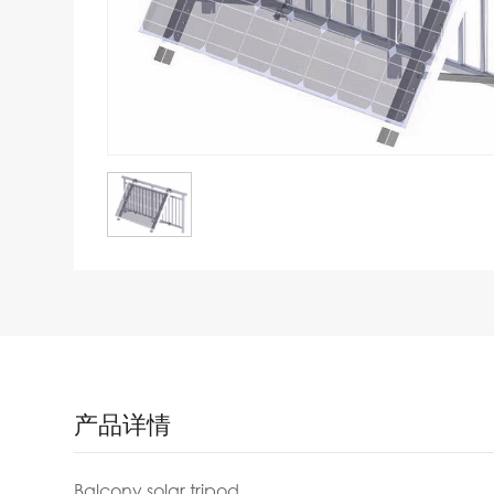
产品详情
Balcony solar tripod