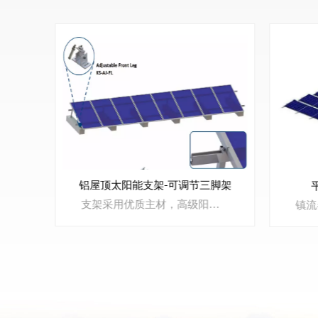
铝屋顶太阳能支架-可调节三脚架
同时，焊缝的结合强度高于卷材本身，可以使整个防水层形成一个整体。解决老化和防水问题。
支架采用优质主材，高级阳极氧化铝AL6500-T5，表面采用12-15MIC阳极氧化处理。其优异的防腐、防锈性能保证了其30年的使用寿命。同时，铝材的轻量化特性减轻了屋顶荷载，安全可靠