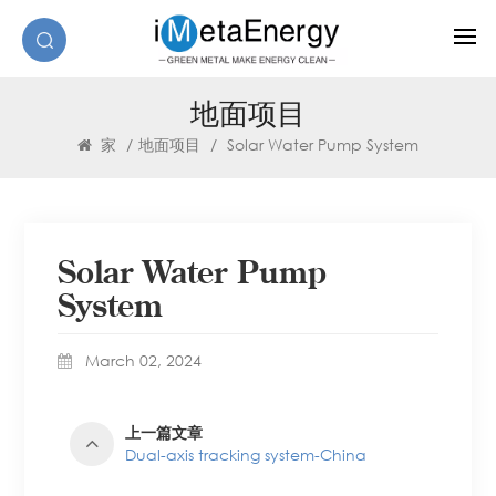
地面项目
家
/
地面项目
/
Solar Water Pump System
Solar Water Pump
System
March 02, 2024
上一篇文章
Dual-axis tracking system-China