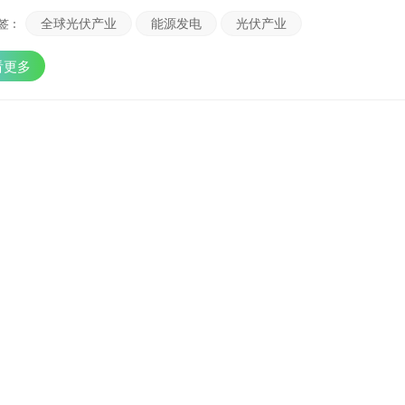
2021年，欧洲新增光伏装机容量其中，中国和美国分别为54.88/25.8/23
下降趋势不变，近十年成本下降80%以上。目前欧洲、中国和美国的光伏
全球光伏产业
能源发电
光伏产业
 :
美国都有相关政策支持 光伏产业.从投资强度（新能源投资占GDP比重
%/0.35%/0.25%。 从政策支持来看，基于双碳目标和能源转型，我
看更多
转型是欧洲避免受到外部约束的最佳途径。美国整体投资依然高位，但内
不同，光伏产业发展较为波动，长期可持续性有待验证。