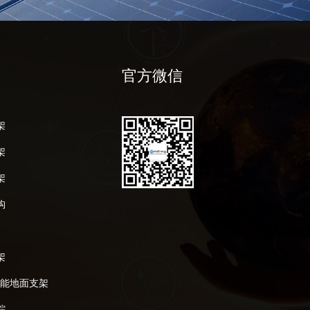
官方微信
架
架
架
构
架
阳能地面支架
踪