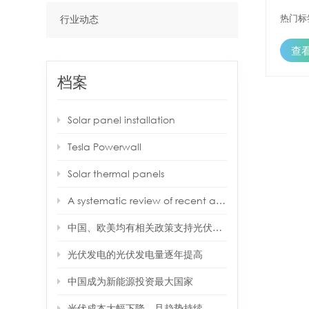
量。）
本长期
热门标签
行业动态
欧洲、
0.6
查
能源
相对
档案
Solar panel installation
Tesla Powerwall
Solar thermal panels
A systematic review of recent air source heat pump (ASHP) systems assisted by solar thermal, photovoltaic and photovoltaic/thermal sources
中国、欧美均有相关政策支持光伏产业
光伏发电的光伏发电量逐年提高
中国成为新能源投资最大国家
光伏成本大幅下降，且趋势持续