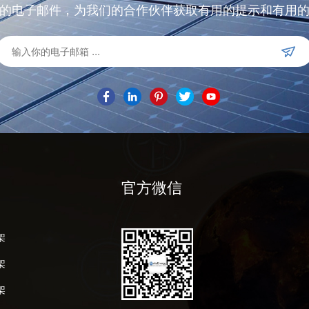
的电子邮件，为我们的合作伙伴获取有用的提示和有用
官方微信
架
架
架