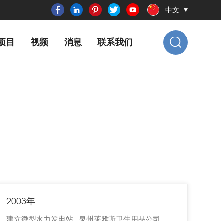
中文
项目
视频
消息
联系我们
2003年
建立微型水力发电站 泉州莱雅斯卫生用品公司