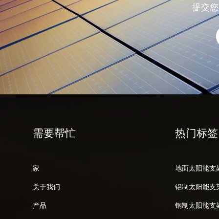
提交您
需要帮忙
热门标签
家
地面太阳能支
关于我们
铝制太阳能支
产品
钢制太阳能支