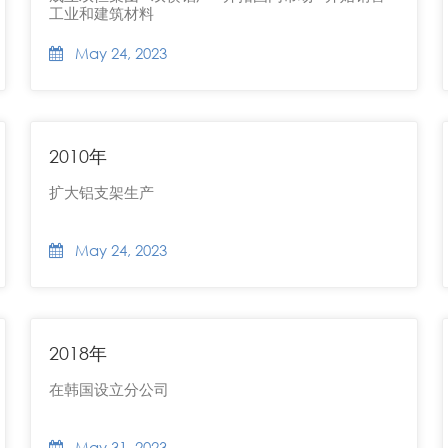
工业和建筑材料
May 24, 2023
2010年
扩大铝支架生产
May 24, 2023
2018年
在韩国设立分公司
May 31, 2023