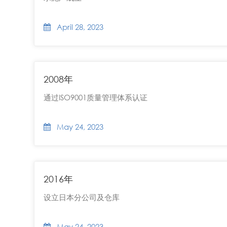
April 28, 2023
2008年
通过ISO9001质量管理体系认证
May 24, 2023
2016年
设立日本分公司及仓库
May 24, 2023