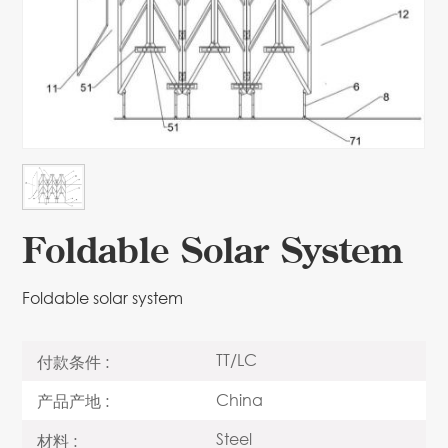
Foldable Solar System
Foldable solar system
TT/LC
付款条件 :
China
产品产地 :
Steel
材料 :