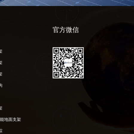
官方微信
架
架
架
构
架
阳能地面支架
踪