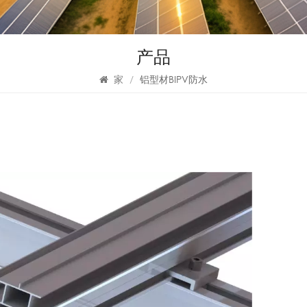
产品
家
/
铝型材BIPV防水
防
统
铝合