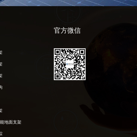
官方微信
架
架
架
构
架
阳能地面支架
踪