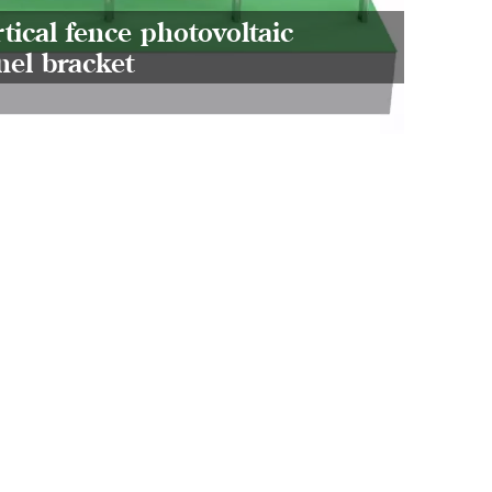
rtical fence photovoltaic
nel bracket