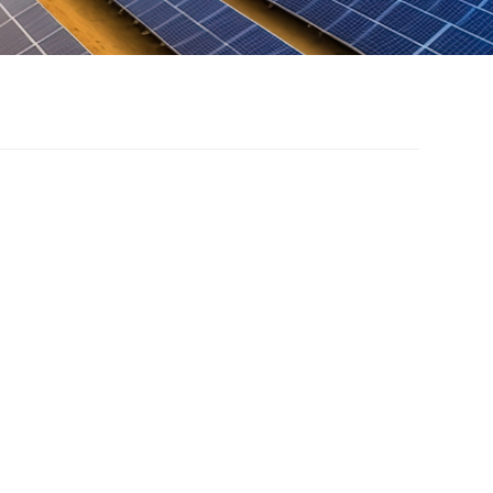
tical fence
otovoltaic panel
acket
cal fence photovoltaic panel bracket