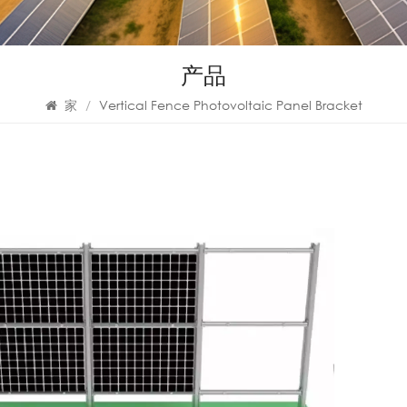
产品
家
/
Vertical Fence Photovoltaic Panel Bracket
Ver
ph
br
Verti