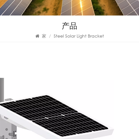
产品
家
/
Steel Solar Light Bracket
PV
Mo
So
Solar 