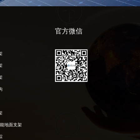
官方微信
架
架
架
构
架
阳能地面支架
踪