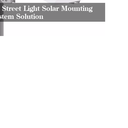
 Street Light Solar Mounting
AC po
stem Solution
power
good s
effic
high 
envir
practi