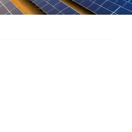
 Street Light Solar
unting System
lution
street lights do not need to lay cables, no