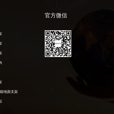
官方微信
架
架
架
构
架
阳能地面支架
踪