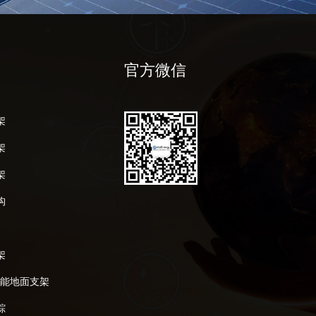
官方微信
架
架
架
构
架
阳能地面支架
踪