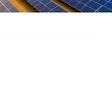
TL ENERGY
TORAGE
nergy storage system provides users with