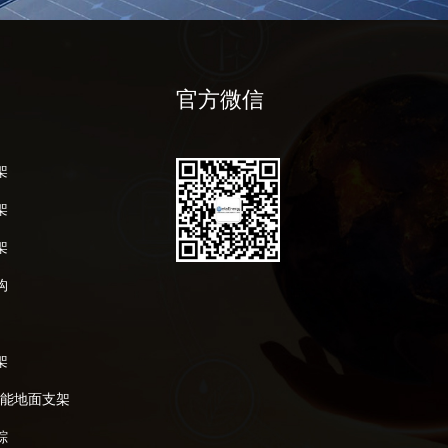
官方微信
架
架
架
构
架
阳能地面支架
踪