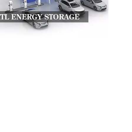
peak 
powe
TL ENERGY STORAGE