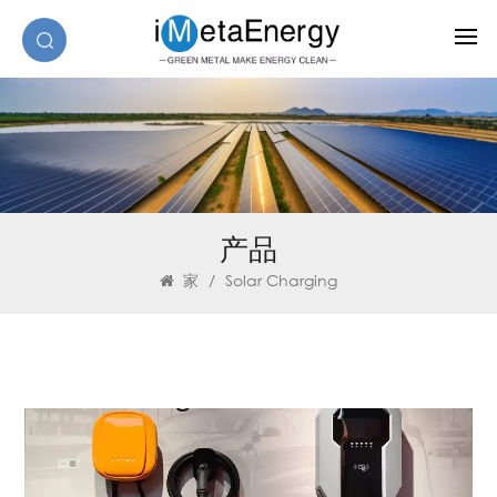
产品
家
/
Solar Charging