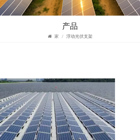
产品
家
/
浮动光伏支架
浮
方
漂浮