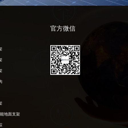
官方微信
架
架
架
构
架
阳能地面支架
踪