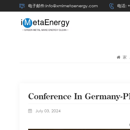
电子邮件:info@xmimetaenergy.com
电话: +
家
Conference In Germany-PP
July 03, 2024