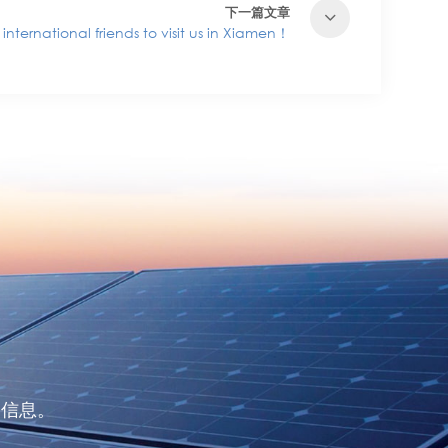
下一篇文章
nternational friends to visit us in Xiamen！
的信息。