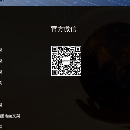
官方微信
架
架
架
构
架
阳能地面支架
踪