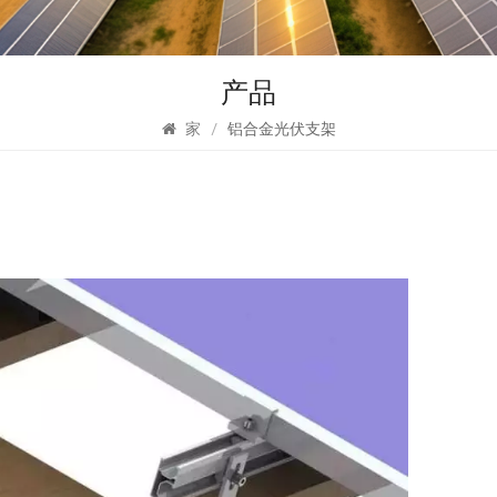
产品
家
/
铝合金光伏支架
太
装
该系